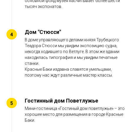
основной фонд музея насчитывает более шести
тысяч экспонатов.
Дом "Стюсси"
В доме управляющего делами князя Трубецкого
Теадора Стюсси мы увидим экспозицию судна,
некогда ходившего по Ветлуге. В этом же здании
находилась типография и мы увидим печатные
станки.
Красные Баки издавна славятся умельцами,
поэтому нас ждут различные мастер классы.
Гостинный дом Поветлужье
Мини-гостиница «Гостиный дом поветлужье» – это
хорошее место для размещения в городе Красные
Баки.