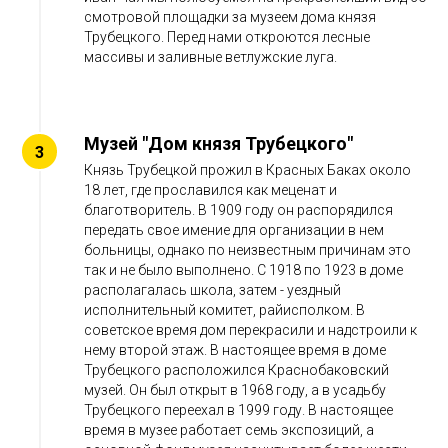
смотровой площадки за музеем дома князя
Трубецкого. Перед нами откроются лесные
массивы и заливные ветлужские луга.
Музей "Дом князя Трубецкого"
Князь Трубецкой прожил в Красных Баках около
18 лет, где прославился как меценат и
благотворитель. В 1909 году он распорядился
передать свое имение для организации в нем
больницы, однако по неизвестным причинам это
так и не было выполнено. С 1918 по 1923 в доме
располагалась школа, затем - уездный
исполнительный комитет, райисполком. В
советское время дом перекрасили и надстроили к
нему второй этаж. В настоящее время в доме
Трубецкого расположился Краснобаковский
музей. Он был открыт в 1968 году, а в усадьбу
Трубецкого переехал в 1999 году. В настоящее
время в музее работает семь экспозиций, а